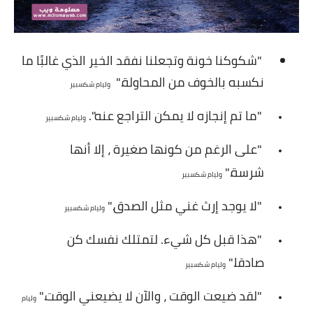
العناية بالشعر
العناية بالبشرة
"شكوكنا خونة وتجعلنا نفقد الخير الذي غالبًا ما
منوعات فى العناية بالذات
نكسبه بالخوف من المحاولة."
وليام شكسبير
وزن ورشاقة
"ما تم إنجازه لا يمكن التراجع عنه".
وليام شكسبير
رجيم وأنظمة غذائية
"على الرغم من كونها صغيرة ، إلا أنها
شرسة."
طرق زيادة الوزن
وليام شكسبير
"لا يوجد إرث غني مثل الصدق."
طرق تنزيل الوزن
وليام شكسبير
"هذا قبل كل شيء. لتمتلك نفسك كن
تخفيف الوزن
صادقا."
وليام شكسبير
التخلص من السمنة
"لقد ضيعت الوقت ، والآن لا يضيعني الوقت."
وليام
التخلص من الكرش