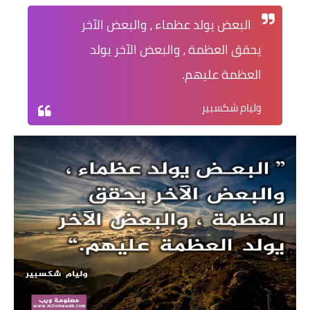
البعض يولد عظماء ، والبعض الآخر
صحة الحامل
يحقق العظمة ، والبعض الآخر يولد
أمراض الحمل والولادة
العظمة عليهم.
مراحل نمو الجنين
وليام شكسبير
العناية بالطفل
تغذية الحامل
العناية بحديثي الولادة
صحة الجنين
تغذية الطفل
أدوات وحاسبات