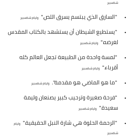
شكسبير
طرق حرق الدهون
"السارق الذي يبتسم يسرق اللص."
وليام شكسبير
كيف أحافظ على وزني
"يستطيع الشيطان أن يستشهد بالكتاب المقدس
منوعات في الوزن والرشاقة
لغرضه."
وليام شكسبير
مشروبات حرق الدهون
"لمسة واحدة من الطبيعة تجعل العالم كله
أقرباء."
تمارين للتخسيس
وليام شكسبير
تمارين للبطن
"ما هو الماضي هو مقدمة".
وليام شكسبير
تمارين للأرداف
"فرحة صغيرة وترحيب كبير يصنعان وليمة
سعيدة."
وليام شكسبير
الحمل والولادة
"الرحمة الحلوة هي شارة النبل الحقيقية."
حاسبة الحمل والولادة
وليام
شكسبير
مراحل الحمل