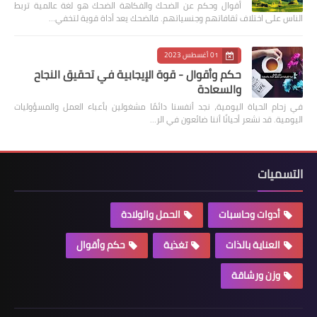
أقوال وحكم عن الضحك والفكاهة الضحك هو لغة عالمية تربط
الناس على اختلاف ثقافاتهم وجنسياتهم. فالضحك يعد أداة قوية لتخفي…
01 أغسطس 2023
حكم وأقوال - قوة الإيجابية في تحقيق النجاح
والسعادة
في زحام الحياة اليومية، نجد أنفسنا دائمًا مشغولين بأعباء العمل والمسؤوليات
اليومية. قد نشعر أحيانًا أننا ضائعون في الر…
التسميات
أدوات وحاسبات
الحمل والولادة
العناية بالذات
تغذية
حكم وأقوال
وزن ورشاقة