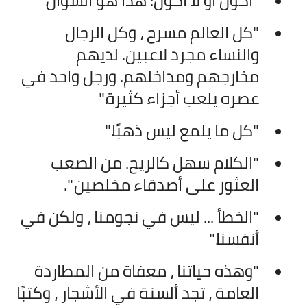
"أكون أو لا أكون: هذا هو السؤال."
"كل العالم مسرح ، وكل الرجال
والنساء مجرد لاعبين. لديهم
مخارجهم ومداخلهم. ورجل واحد في
عصره يلعب أجزاء كثيرة."
"كل ما يلمع ليس ذهبًا."
"الكلام سهل كالريح. من الصعب
العثور على أصدقاء مخلصين ".
"الخطأ ... ليس في نجومنا ، ولكن في
أنفسنا."
"وهذه حياتنا ، معفاة من المطاردة
العامة ، تجد ألسنة في الأشجار ، وكتبًا