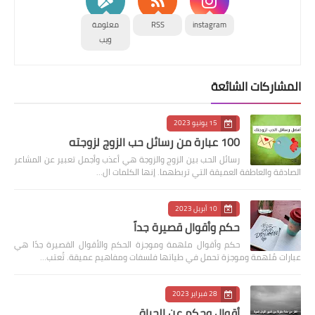
instagram
RSS
معلومة
صحة الحامل
ويب
أمراض الحمل والولادة
المشاركات الشائعة
مراحل نمو الجنين
15 يونيو 2023
العناية بالطفل
100 عبارة من رسائل حب الزوج لزوجته
تغذية الحامل
رسائل الحب بين الزوج والزوجة هي أعذب وأجمل تعبير عن المشاعر
الصادقة والعاطفة العميقة التي تربطهما. إنها الكلمات ال…
العناية بحديثي الولادة
10 أبريل 2023
صحة الجنين
حكم وأقوال قصيرة جداً
حكم وأقوال ملهمة وموجزة الحكم والأقوال القصيرة جدًا هي
تغذية الطفل
عبارات مُلهمة وموجزة تحمل في طياتها فلسفات ومفاهيم عميقة. تُعتب…
أدوات وحاسبات
28 فبراير 2023
أقوال وحكم عن الحياة