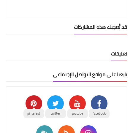
طرق حرق الدهون
كيف أحافظ على وزني
قد تُعجبك هذه المشاركات
منوعات في الوزن والرشاقة
مشروبات حرق الدهون
تعليقات
تمارين للتخسيس
تابعنا على مواقع التواصل الإجتماعى
تمارين للبطن
تمارين للأرداف
الحمل والولادة
pinterest
twitter
youtube
facebook
حاسبة الحمل والولادة
مراحل الحمل