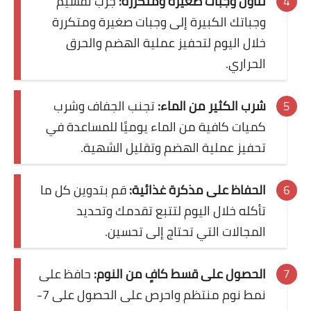
تناول وجبات صغيرة ومتكررة:
جرب تقسيم
وجباتك الكبيرة إلى وجبات صغيرة ومتكررة
طرق حرق الدهون
خلال اليوم لتحفيز عملية الهضم والحرق
كيف أحافظ على وزني
الحراري.
منوعات في الوزن والرشاقة
شرب الكثير من الماء:
تجنب الجفاف وشرب
مشروبات حرق الدهون
كميات كافية من الماء يوميًا للمساعدة في
تحفيز عملية الهضم وتقليل الشهية.
تمارين للتخسيس
تمارين للبطن
الحفاظ على مذكرة غذائية:
قم بتدوين كل ما
تأكله خلال اليوم لتتبع تقدمك وتحديد
تمارين للأرداف
المجالات التي تحتاج إلى تحسين.
الحمل والولادة
الحصول على قسط كافٍ من النوم:
حافظ على
حاسبة الحمل والولادة
نمط نوم منتظم واحرص على الحصول على 7-
مراحل الحمل