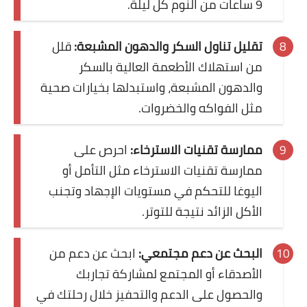
9 ساعات من النوم كل ليلة.
صحة الحامل
تقليل تناول السكر والدهون المشبعة:
قلل
أمراض الحمل والولادة
من استهلاك الأطعمة العالية بالسكر
والدهون المشبعة، واستبدلها بخيارات صحية
مراحل نمو الجنين
مثل الفواكه والخضروات.
العناية بالطفل
ممارسة تقنيات الاسترخاء:
احرص على
تغذية الحامل
ممارسة تقنيات الاسترخاء مثل التأمل أو
العناية بحديثي الولادة
اليوغا للتحكم في مستويات الإجهاد وتجنب
الأكل الزائد نتيجة للتوتر.
صحة الجنين
تغذية الطفل
البحث عن دعم مجتمعي:
ابحث عن دعم من
الأصدقاء أو المجتمع لمشاركة تجاربك
أدوات وحاسبات
والحصول على الدعم والتحفيز خلال رحلتك في