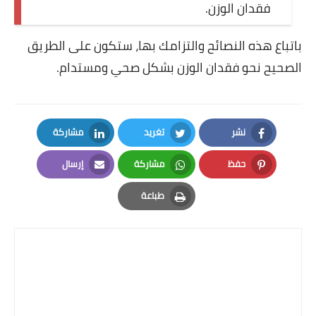
فقدان الوزن.
حاسبة الحمل والولادة ومدة
الحمل
باتباع هذه النصائح والتزامك بها، ستكون على الطريق
حاسبة العمر
الصحيح نحو فقدان الوزن بشكل صحي ومستدام.
حاسبة فرق العمر بين شخصين
حاسبة عدد الكلمات وعدد
نشر
تغريد
مشاركة
الحروف
LinkedIn
Twitter
Facebook
حفظ
مشاركة
إرسال
حاسبة كتلة الجسم
Email
Whatsapp
Pinterest
طباعة
Print