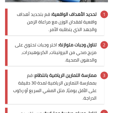
العناية بالشعر
تحديد الأهداف الواقعية:
قم بتحديد أهداف
العناية بالبشرة
واقعية لفقدان الوزن مع مراعاة الزمن
منوعات فى العناية بالذات
والجهد الذي يتطلبه الأمر.
وزن ورشاقة
تناول وجبات متوازنة:
اختر وجبات تحتوي على
رجيم وأنظمة غذائية
مزيج صحي من البروتينات، الكربوهيدرات،
والدهون الصحية.
طرق زيادة الوزن
طرق تنزيل الوزن
ممارسة التمارين الرياضية بانتظام:
قم
بممارسة التمارين الرياضية لمدة 30 دقيقة
تخفيف الوزن
على الأقل يوميًا، مثل المشي السريع أو ركوب
الدراجة.
التخلص من السمنة
التخلص من الكرش