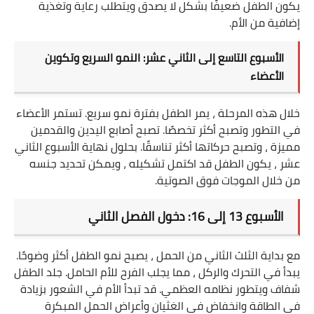
يكون الطفل ضعيفًا بشكل لا يصدق ويتطلب رعاية وتغذية
حاسبة الحمل والولادة ومدة
إضافية من الأم
.
الحمل
حاسبة العمر
الأسبوع التاسع إلى الثاني عشر: النمو السريع وتكوين
الأعضاء
حاسبة فرق العمر بين شخصين
خلال هذه المرحلة ، يمر الطفل بفترة نمو سريع. تستمر الأعضاء
حاسبة عدد الكلمات وعدد
في التطور وتصبح أكثر تخصصًا. تصبح أصابع اليدين والقدمين
الحروف
مميزة ، وتصبح حركاتها أكثر تناسقًا. بحلول نهاية الأسبوع الثاني
عشر ، يكون الطفل قد اكتمل تشكيله ، ويمكن تحديد جنسه
حاسبة كتلة الجسم
من خلال الموجات فوق الصوتية
.
الأسبوع 13 إلى 16: دخول الفصل الثاني
مع بداية الثلث الثاني من الحمل ، يصبح نمو الطفل أكثر وضوحًا.
يبدأ في التحرك والركل ، مما يجلب الفرح للأم الحامل. جلد الطفل
شفاف ويتطور نظامه العظمي. قد تبدأ الأم في الشعور بزيادة
في الطاقة وانخفاض في الغثيان وأعراض الحمل المبكرة