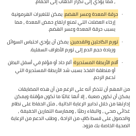
، مما يؤدي إلى تكرار الذهاب إلى الحمام.
·
حرقة المعدة وعسر الهضم:
يمكن للتغيرات الهرمونية
إرخاء العضلات التي تمنع ارتفاع حمض المعدة ، مما
يسبب حرقة المعدة وعسر الهضم.
·
تورم الكاحلين والقدمين:
يمكن أن يؤدي احتباس السوائل
وزيادة حجم الدم إلى تورم الأطراف السفلية.
·
آلام الأربطة المستديرة:
ألم حاد أو مؤلم في أسفل البطن
أو منطقة الفخذ بسبب شد الأربطة المستديرة التي
تدعم الرحم.
من المهم أن تتذكر أنه على الرغم من أن هذه المضايقات
يمكن أن تكون صعبة ، إلا أنها غالبًا ما تكون مؤقتة ويمكن
إدارتها من خلال تدابير الرعاية الذاتية ، مثل الحفاظ على نظام
غذائي صحي ، والبقاء رطبًا ، وممارسة التمارين الخفيفة ،
والحصول على قسط كافٍ من الراحة ، وطلب الدعم من الرعاية
الصحية الخاصة بك مزود.