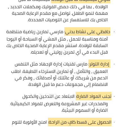
الولادة ، بما في ذلك حمض الفوليك ومكملات الحديد ،
مهمة لنمو الطفل. تواصل مع مقدم الرعاية الصحية
الخاص بك للاستفسار عن التوصيات المحددة
.
·
حافظي على نشاط بدني:
مارسي تمارين رياضية منتظمة
آمنة ومناسبة للحمل ، مثل المشي أو السباحة أو اليوجا
السابقة للولادة. استشر مقدم الرعاية الصحية الخاص بك
قبل البدء في أي تمرين روتيني أو تعديله.
·
إدارة التوتر:
مارس تقنيات إدارة الإجهاد مثل التنفس
العميق ، والتأمل ، أو تمارين الاسترخاء اللطيفة. اطلب
الدعم من شريكك أو عائلتك أو أصدقائك ، وفكر في
الانضمام إلى مجموعات دعم ما قبل الولادة.
·
تجنب المواد الضارة:
الابتعاد عن التدخين والكحول
والمخدرات غير المشروعة والتعرض للمواد الكيميائية
الضارة أو السموم البيئية.
·
الحصول على قسط كافٍ من الراحة:
امنح الأولوية للنوم