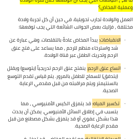
وعملية المخاض؟
العمل والولادة تجارب تحويلية. في حين أن كل تجربة ولادة
مختلفة ، فإليك بعض الجوانب الشائعة التي يجب توقعها:
·
الانقباضات:
يبدأ المخاض عادةً بالتقلصات. وهي عبارة عن
شد واسترخاء منظم للرحم ، مما يساعد على فتح عنق
الرحم وتحريك الطفل عبر قناة الولادة.
·
اتساع عنق الرحم:
ينفتح عنق الرحم تدريجياً (يتوسع) ويقلل
(يتدفق) للسماح للطفل بالمرور. يتم قياس تقدم التوسع
بالسنتيمتر ويتم مراقبته من قبل مقدمي الرعاية
الصحية.
·
تكسير المياه:
قد يتمزق الكيس الأمنيوسي ، مما
يتسبب في إطلاق السائل الأمنيوسي. يمكن أن يحدث
هذا بشكل عفوي أو قد يتمزق بشكل مصطنع من قبل
مقدم الرعاية الصحية.
·
ا
لمرحلة الانتقالية:
مع تقدم المخاض ، قد تدخل في