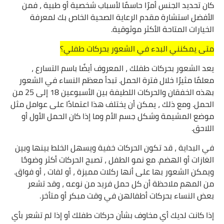
كان تحديد الجنس أمرًا حاسمًا لأسباب شخصية أو طبية ، فمن
الأفضل استشارة مقدم الرعاية الصحية الخاص بك لمعرفة
الخيارات المتاحة الأكثر موثوقية.
متى يمكنني البدء في الشعور بحركات طفلي؟
يعد الشعور بحركات طفلك ، المعروف أيضًا باسم التسارع ،
معلمًا مثيرًا خلال فترة الحمل. تبدأ معظم النساء في الشعور
بهذه الخفقان والحركات اللطيفة بين الأسبوعين 18 إلى 25 من
الحمل. ومع ذلك ، يمكن أن يختلف هذا اعتمادًا على عوامل مثل
موضع المشيمة وشكل جسم الأم وما إذا كان الحمل الأول أو
اللاحق.
في البداية ، قد تكون الحركات خفية ويسهل الخلط بينها وبين
الغازات أو الهضم. مع نمو الطفل ، تصبح الحركات أكثر وضوحًا
ويمكن الشعور بها على أنها ركلات مميزة ، أو لفات ، أو فواق.
من المهم ملاحظة أن كل حمل فريد من نوعه ، وقد تشعر
بعض النساء بحركات أطفالهن في وقت مبكر أو متأخر.
إذا كانت لديك أي مخاوف بشأن حركات طفلك أو إذا لم تشعر بأي