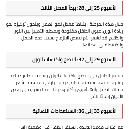
الأسبوع 25 إلى 28: يبدأ الفصل الثالث
خلال هذه المرحلة ، يتباطأ معدل نمو الطفل ويتحول تركيزه نحو
زيادة الوزن. عيون الطفل مفتوحة ويمكنه التمييز بين النور
والظلام. قد تشعر الأم ببعض الانزعاج بسبب حجم الطفل
والضغط على أعضائها
.
الأسبوع 29 إلى 32: النضج واكتساب الوزن
يستمر الطفل في النضج واكتساب الوزن بسرعة. يتطور دماغه
بوتيرة سريعة ويمكنه تنظيم درجة حرارة جسمه. قد تشعر
حركات الطفل بأنها أقوى وأكثر وضوحًا ، مما يسبب في بعض
الأحيان إزعاجًا للأم
.
الأسبوع 33 إلى 36: الاستعدادات النهائية
مع اقتراب موعد الولادة ، يستقر الطفل في وضعية رأس