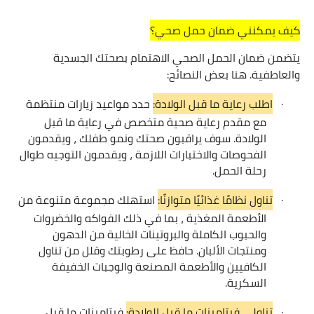
كيف يمكنني ضمان حمل صحي؟
يتضمن ضمان الحمل الصحي الاهتمام بصحتك الجسدية
والعاطفية. هنا بعض النصائح:
·
اطلب رعاية ما قبل الولادة:
حدد مواعيد زيارات منتظمة
مع مقدم رعاية صحية متخصص في رعاية ما قبل
الولادة. سوف يراقبون صحتك ونمو طفلك ، ويقدمون
الفحوصات والاختبارات اللازمة ، ويقدمون التوجيه طوال
رحلة الحمل.
·
تناول نظامًا غذائيًا متوازنًا:
استهلك مجموعة متنوعة من
الأطعمة المغذية ، بما في ذلك الفواكه والخضروات
والحبوب الكاملة والبروتينات الخالية من الدهون
ومنتجات الألبان. حافظ على رطوبتك وقلل من تناول
الكافيين والأطعمة المصنعة والوجبات الخفيفة
السكرية.
·
تناولي فيتامينات ما قبل الولادة:
فيتامينات ما قبل