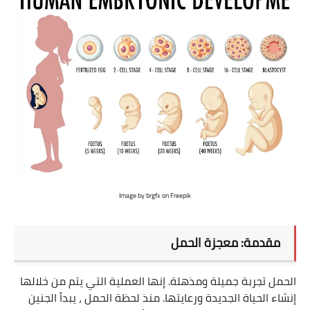
طرق حرق الدهون
كيف أحافظ على وزني
منوعات في الوزن والرشاقة
مشروبات حرق الدهون
تمارين للتخسيس
تمارين للبطن
Image by brgfx
on Freepik
تمارين للأرداف
مقدمة: معجزة الحمل
الحمل والولادة
حاسبة الحمل والولادة
الحمل تجربة جميلة ومذهلة. إنها العملية التي يتم من خلالها
إنشاء الحياة الجديدة ورعايتها. منذ لحظة الحمل ، يبدأ الجنين
مراحل الحمل