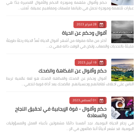
حكم وأقوال ملهمة وموجزة الحكم والأقوال القصيرة جدًا هي
عبارات مُلهمة وموجزة تحمل في طياتها فلسفات ومفاهيم عميقة. تُعتب…
28 فبراير 2023
أقوال وحكم عن الحياة
أكثر من مائة مقولة من أشهر أقوال الحياة تُعدُّ الحياة رحلةً طويلةً
مليئةً بالتحديات والصعاب، ولكن في الوقت ذاته فهي ت…
19 أبريل 2023
حكم وأقوال عن الفكاهة والضحك
أقوال وحكم عن الضحك والفكاهة الضحك هو لغة عالمية تربط
الناس على اختلاف ثقافاتهم وجنسياتهم. فالضحك يعد أداة قوية لتخفي…
01 أغسطس 2023
حكم وأقوال - قوة الإيجابية في تحقيق النجاح
والسعادة
في زحام الحياة اليومية، نجد أنفسنا دائمًا مشغولين بأعباء العمل والمسؤوليات
اليومية. قد نشعر أحيانًا أننا ضائعون في الر…