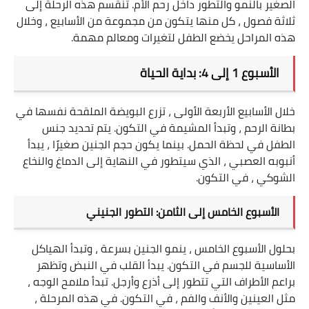
الصغير بالنمو والتطور داخل رحم الأم. تنقسم هذه الرحلة إلى
ثلاثة فصول ، كل منها يتكون من مجموعة من الأسابيع ، وخلال
صحة الحامل
هذه المراحل يخضع الطفل لتغيرات ومعالم مهمة
.
أمراض الحمل والولادة
الأسبوع 1 إلى 4: بداية الحياة
مراحل نمو الجنين
خلال الأسابيع الأربعة الأولى ، تزرع البويضة الملقحة نفسها في
العناية بالطفل
بطانة الرحم ، وتبدأ المشيمة في التكون. يتم تحديد جنس
الطفل في لحظة الحمل. بينما يكون حجم الجنين صغيرًا ، يبدأ
تغذية الحامل
أنبوبه العصبي ، الذي سيتطور في النهاية إلى الدماغ والنخاع
الشوكي ، في التكون
.
العناية بحديثي الولادة
الأسبوع الخامس إلى الثامن: التطور الجنيني
صحة الجنين
بحلول الأسبوع الخامس ، ينمو الجنين بسرعة ، وتبدأ الهياكل
تغذية الطفل
الأساسية للجسم في التكون. يبدأ القلب في النبض وتظهر
براعم الأطراف التي تتطور إلى أذرع وأرجل. تبدأ ملامح الوجه ،
أدوات وحاسبات
مثل العينين والأنف والفم ، في التكون. في هذه المرحلة ،