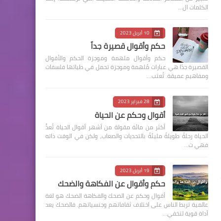
الكلمات ال…
10 أبريل 2023
حكم وأقوال قصيرة جداً
حكم وأقوال ملهمة وموجزة الحكم والأقوال
القصيرة جدًا هي عبارات مُلهمة وموجزة تحمل في طياتها فلسفات
ومفاهيم عميقة. تُعتب…
28 فبراير 2023
أقوال وحكم عن الحياة
أكثر من مائة مقولة من أشهر أقوال الحياة تُعدُّ
الحياة رحلةً طويلةً مليئةً بالتحديات والصعاب، ولكن في الوقت ذاته
فهي ت…
19 أبريل 2023
حكم وأقوال عن الفكاهة والضحك
أقوال وحكم عن الضحك والفكاهة الضحك هو لغة
عالمية تربط الناس على اختلاف ثقافاتهم وجنسياتهم. فالضحك يعد
أداة قوية لتخفي…