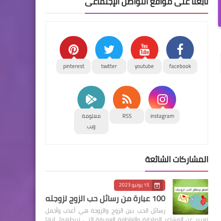
تابعنا على مواقع التواصل الإجتماعى
pinterest
twitter
youtube
facebook
instagram
RSS
معلومة
ويب
المشاركات الشائعة
15 يونيو 2023
100 عبارة من رسائل حب الزوج لزوجته
رسائل الحب بين الزوج والزوجة هي أعذب وأجمل
تعبير عن المشاعر الصادقة والعاطفة العميقة التي تربطهما. إنها